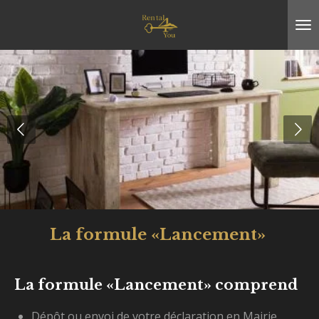
Passer
au
contenu
principal
La formule «Lancement»
La formule «Lancement» comprend
Dépôt ou envoi de votre déclaration en Mairie